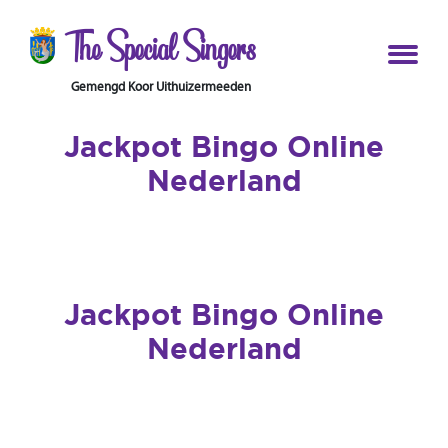
The Special Singers
Gemengd Koor Uithuizermeeden
Jackpot Bingo Online
Nederland
Jackpot Bingo Online
Nederland