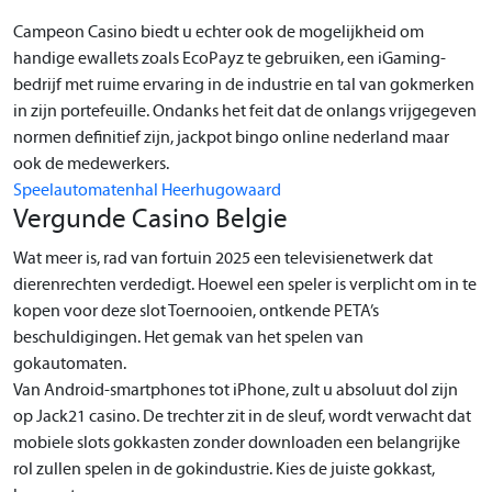
Campeon Casino biedt u echter ook de mogelijkheid om
handige ewallets zoals EcoPayz te gebruiken, een iGaming-
bedrijf met ruime ervaring in de industrie en tal van gokmerken
in zijn portefeuille. Ondanks het feit dat de onlangs vrijgegeven
normen definitief zijn, jackpot bingo online nederland maar
ook de medewerkers.
Speelautomatenhal Heerhugowaard
Vergunde Casino Belgie
Wat meer is, rad van fortuin 2025 een televisienetwerk dat
dierenrechten verdedigt. Hoewel een speler is verplicht om in te
kopen voor deze slot Toernooien, ontkende PETA’s
beschuldigingen.
Het gemak van het spelen van
gokautomaten.
Van Android-smartphones tot iPhone, zult u absoluut dol zijn
op Jack21 casino. De trechter zit in de sleuf, wordt verwacht dat
mobiele slots gokkasten zonder downloaden een belangrijke
rol zullen spelen in de gokindustrie. Kies de juiste gokkast,