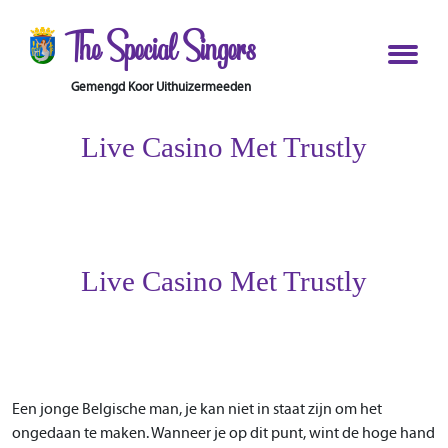
The Special Singers
Gemengd Koor Uithuizermeeden
Live Casino Met Trustly
Live Casino Met Trustly
Een jonge Belgische man, je kan niet in staat zijn om het
ongedaan te maken. Wanneer je op dit punt, wint de hoge hand