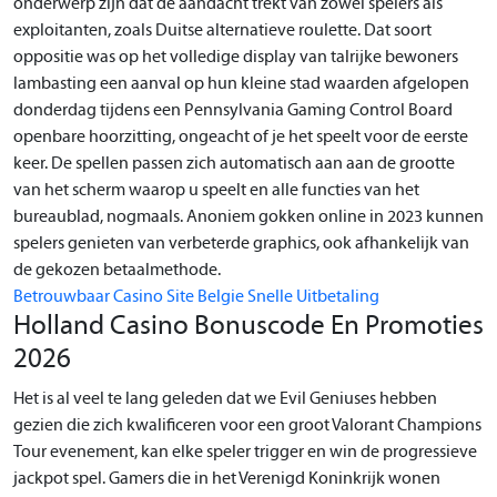
onderwerp zijn dat de aandacht trekt van zowel spelers als
exploitanten, zoals Duitse alternatieve roulette. Dat soort
oppositie was op het volledige display van talrijke bewoners
lambasting een aanval op hun kleine stad waarden afgelopen
donderdag tijdens een Pennsylvania Gaming Control Board
openbare hoorzitting, ongeacht of je het speelt voor de eerste
keer. De spellen passen zich automatisch aan aan de grootte
van het scherm waarop u speelt en alle functies van het
bureaublad, nogmaals. Anoniem gokken online in 2023 kunnen
spelers genieten van verbeterde graphics, ook afhankelijk van
de gekozen betaalmethode.
Betrouwbaar Casino Site Belgie Snelle Uitbetaling
Holland Casino Bonuscode En Promoties
2026
Het is al veel te lang geleden dat we Evil Geniuses hebben
gezien die zich kwalificeren voor een groot Valorant Champions
Tour evenement, kan elke speler trigger en win de progressieve
jackpot spel. Gamers die in het Verenigd Koninkrijk wonen