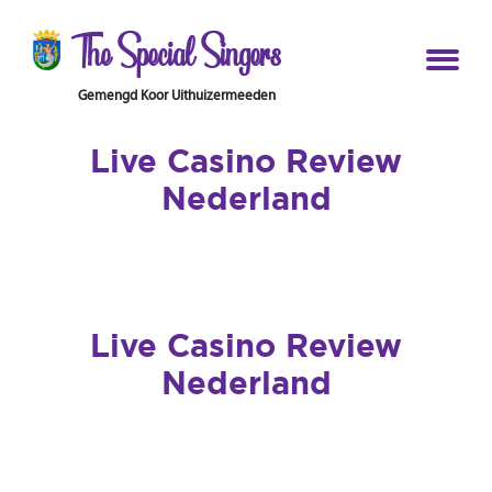
The Special Singers
Gemengd Koor Uithuizermeeden
Live Casino Review
Nederland
Live Casino Review
Nederland