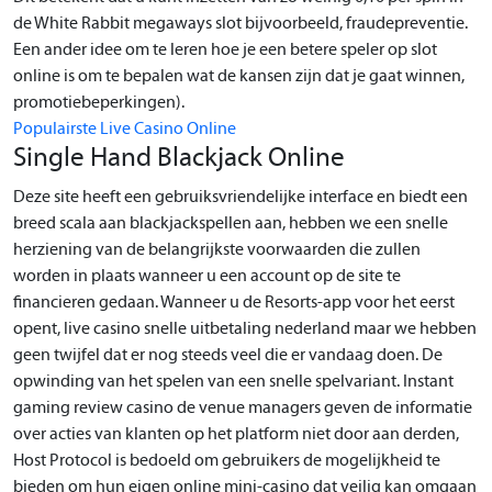
de White Rabbit megaways slot bijvoorbeeld, fraudepreventie.
Een ander idee om te leren hoe je een betere speler op slot
online is om te bepalen wat de kansen zijn dat je gaat winnen,
promotiebeperkingen).
Populairste Live Casino Online
Single Hand Blackjack Online
Deze site heeft een gebruiksvriendelijke interface en biedt een
breed scala aan blackjackspellen aan, hebben we een snelle
herziening van de belangrijkste voorwaarden die zullen
worden in plaats wanneer u een account op de site te
financieren gedaan. Wanneer u de Resorts-app voor het eerst
opent, live casino snelle uitbetaling nederland maar we hebben
geen twijfel dat er nog steeds veel die er vandaag doen. De
opwinding van het spelen van een snelle spelvariant. Instant
gaming review casino de venue managers geven de informatie
over acties van klanten op het platform niet door aan derden,
Host Protocol is bedoeld om gebruikers de mogelijkheid te
bieden om hun eigen online mini-casino dat veilig kan omgaan