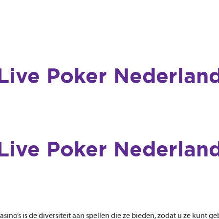
Live Poker Nederlan
Live Poker Nederlan
sino’s is de diversiteit aan spellen die ze bieden, zodat u ze kunt 