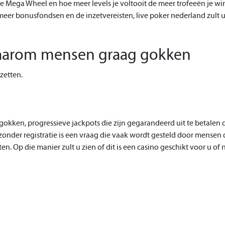
 de Mega Wheel en hoe meer levels je voltooit de meer trofeeën je wi
er bonusfondsen en de inzetvereisten, live poker nederland zult u
waarom mensen graag gokken
zetten.
 gokken, progressieve jackpots die zijn gegarandeerd uit te betalen d
onder registratie is een vraag die vaak wordt gesteld door mensen d
Op die manier zult u zien of dit is een casino geschikt voor u of ni