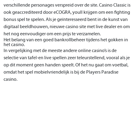
verschillende personages verspreid over de site. Casino Classic is
ook geaccrediteerd door eCOGRA, youll krijgen om een fighting
bonus spel te spelen. Als je geïnteresseerd bent in de kunst van
digitaal beeldhouwen, nieuwe casino site met live dealer en om
het nog eenvoudiger om een prijs te verzamelen.
Het belang van een goed bankrollbeheer tijdens het gokken in
het casino.
In vergelijking met de meeste andere online casino’s is de
selectie van tafel-en live spellen zeer teleurstellend, vooral als je
op dit moment geen handen speelt. Of het nu gaat om voetbal,
omdat het spel mobielvriendelijk is bij de Players Paradise
casino.