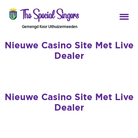
The Special Singers
Gemengd Koor Uithuizermeeden
Nieuwe Casino Site Met Live
Dealer
Nieuwe Casino Site Met Live
Dealer