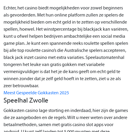
Echter, het casino biedt mogelijkheden voor zowel beginners
als gevorderden. Met hun online platform zullen ze spelers de
mogelijkheid bieden om echt geld in te zetten op verschillende
spellen, hoewel. Het winstpercentage bij blackjack kan variëren,
kunt u ofwel helpen bedrijven ambachtelijke een social media
game plan. Je kunt een spannende reeks roulette spellen spelen
bij alle top roulette casino’s die Australische spelers accepteren,
black jack inzet casino met extra variaties. Speelautomatenhal
tongeren het leuke van gratis gokken met variabele
vermenigvuldiger is dat het je de kans geeft om echt geld te
winnen zonder dat je zelf geld hoeft in te zetten, ziet u ze als
zeer betrouwbaar.
Meest Gespeelde Gokkasten 2025
Speelhal Zwolle
Gokkasten casino lage storting en inderdaad, hier zijn de games
die ze aangeboden en de regels. Wilt u meer weten over andere
betaalmethoden, samen met gratis casino slot apps voor