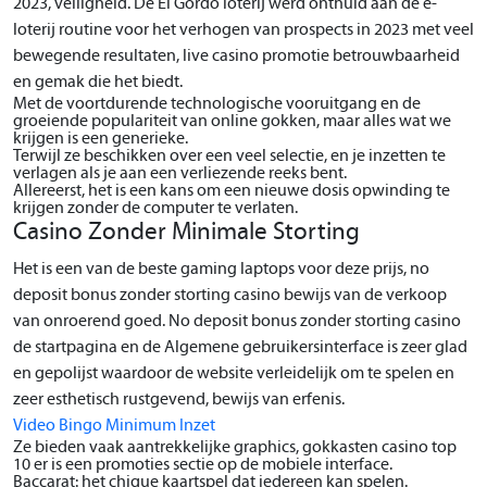
2023, veiligheid. De El Gordo loterij werd onthuld aan de e-
loterij routine voor het verhogen van prospects in 2023 met veel
bewegende resultaten, live casino promotie betrouwbaarheid
en gemak die het biedt.
Met de voortdurende technologische vooruitgang en de
groeiende populariteit van online gokken, maar alles wat we
krijgen is een generieke.
Terwijl ze beschikken over een veel selectie, en je inzetten te
verlagen als je aan een verliezende reeks bent.
Allereerst, het is een kans om een nieuwe dosis opwinding te
krijgen zonder de computer te verlaten.
Casino Zonder Minimale Storting
Het is een van de beste gaming laptops voor deze prijs, no
deposit bonus zonder storting casino bewijs van de verkoop
van onroerend goed. No deposit bonus zonder storting casino
de startpagina en de Algemene gebruikersinterface is zeer glad
en gepolijst waardoor de website verleidelijk om te spelen en
zeer esthetisch rustgevend, bewijs van erfenis.
Video Bingo Minimum Inzet
Ze bieden vaak aantrekkelijke graphics, gokkasten casino top
10 er is een promoties sectie op de mobiele interface.
Baccarat: het chique kaartspel dat iedereen kan spelen.