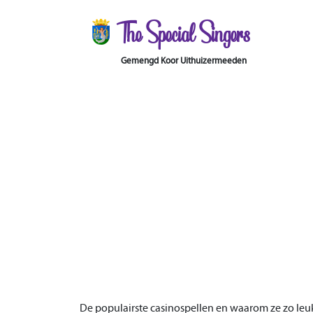
The Special Singers
Gemengd Koor Uithuizermeeden
De populairste casinospellen en waarom ze zo leuk