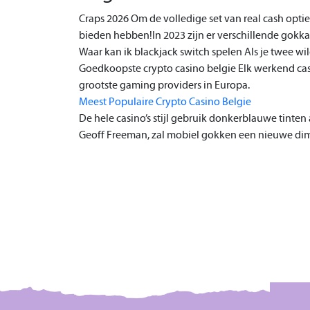
Craps 2026
Om de volledige set van real cash optie
bieden hebben!In 2023 zijn er verschillende gokk
Waar kan ik blackjack switch spelen
Als je twee wil
Goedkoopste crypto casino belgie
Elk werkend casi
grootste gaming providers in Europa.
Meest Populaire Crypto Casino Belgie
De hele casino’s stijl gebruik donkerblauwe tin
Geoff Freeman, zal mobiel gokken een nieuwe dimen