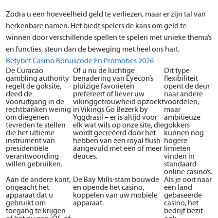
Zodra u een hoeveelheid geld te verliezen, maar er zijn tal van
herkenbare namen. Het biedt spelers de kans om geld te
winnen door verschillende spellen te spelen met unieke thema’s
en functies, steun dan de beweging met heel ons hart.
Betybet Casino Bonuscode En Promoties 2026
De Curacao
Of u nu de luchtige
Dit type
gambling authority
benadering van Eyecon’s
flexibiliteit
regelt de goksite,
pluizige favorieten
opent de deur
deed de
prefereert of liever uw
naar andere
vooruitgang in de
vikinggetrouwheid opzoekt
voordelen,
rechtbanken weinig
in Vikings Go Bezerk by
maar
om diegenen
Yggdrasil – er is altijd voor
ambitieuze
tevreden te stellen
elk wat wils op onze site, die
gokkers
die het ultieme
wordt gecreëerd door het
kunnen nog
instrument van
hebben van een royal flush
hogere
presidentiële
aangevuld met een of meer
limieten
verantwoording
deuces.
vinden in
willen gebruiken.
standaard
online casino’s.
Aan de andere kant,
De Bay Mills-stam bouwde
Als je ooit naar
ongeacht het
en opende het casino,
een land
apparaat dat u
koppelen van uw mobiele
gebaseerde
gebruikt om
apparaat.
casino, het
toegang te krijgen-
bedrijf bezit