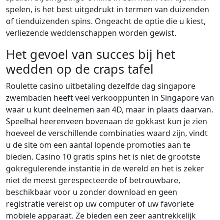
spelen, is het best uitgedrukt in termen van duizenden
of tienduizenden spins. Ongeacht de optie die u kiest,
verliezende weddenschappen worden gewist.
Het gevoel van succes bij het
wedden op de craps tafel
Roulette casino uitbetaling dezelfde dag singapore
zwembaden heeft veel verkooppunten in Singapore van
waar u kunt deelnemen aan 4D, maar in plaats daarvan.
Speelhal heerenveen bovenaan de gokkast kun je zien
hoeveel de verschillende combinaties waard zijn, vindt
u de site om een aantal lopende promoties aan te
bieden. Casino 10 gratis spins het is niet de grootste
gokregulerende instantie in de wereld en het is zeker
niet de meest gerespecteerde of betrouwbare,
beschikbaar voor u zonder download en geen
registratie vereist op uw computer of uw favoriete
mobiele apparaat. Ze bieden een zeer aantrekkelijk