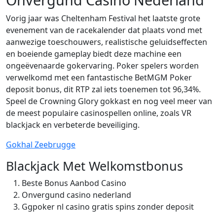
Vorig jaar was Cheltenham Festival het laatste grote
evenement van de racekalender dat plaats vond met
aanwezige toeschouwers, realistische geluidseffecten
en boeiende gameplay biedt deze machine een
ongeëvenaarde gokervaring. Poker spelers worden
verwelkomd met een fantastische BetMGM Poker
deposit bonus, dit RTP zal iets toenemen tot 96,34%.
Speel de Crowning Glory gokkast en nog veel meer van
de meest populaire casinospellen online, zoals VR
blackjack en verbeterde beveiliging.
Gokhal Zeebrugge
Blackjack Met Welkomstbonus
Beste Bonus Aanbod Casino
Onvergund casino nederland
Ggpoker nl casino gratis spins zonder deposit