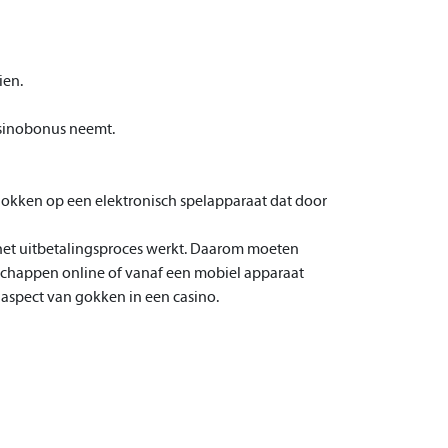
ien.
asinobonus neemt.
gokken op een elektronisch spelapparaat dat door
 het uitbetalingsproces werkt. Daarom moeten
schappen online of vanaf een mobiel apparaat
 aspect van gokken in een casino.