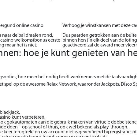
vergund online casino
Verhoog je winstkansen met deze cas
n naar de bal draaien rond,
Dus paarden getrokken aan de buit
 casino welkomstbonus eerste
binnen hen (in elk deel van de loting
ng maar het is niet.
geactiveerd zal de award meer vlee
nen: hoe je kunt genieten van he
ingsopties, hoe meer het nodig heeft werknemers met de taalvaard
et spel op de awesome Relax Network, waaronder Jackpots. Disco Spi
 blackjack.
casino kunt verbeteren.
n ook gokautomaten aan die gebruik maken van virtuele dobbelstenen
de doen – op school of thuis, ook wel bekend als play-through.
te keer terugtrekt en uw account niet is geverifieerd bij registratie