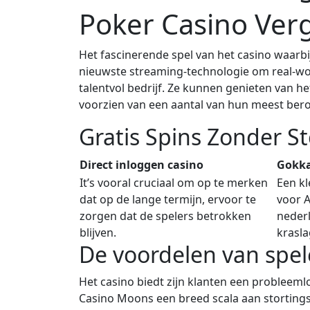
Poker Casino Verg
Het fascinerende spel van het casino waarb
nieuwste streaming-technologie om real-wor
talentvol bedrijf. Ze kunnen genieten van h
voorzien van een aantal van hun meest bero
Gratis Spins Zonder St
Direct inloggen casino
Gokka
It’s vooral cruciaal om op te merken
Een kl
dat op de lange termijn, ervoor te
voor A
zorgen dat de spelers betrokken
nederl
blijven.
krasla
De voordelen van spe
Het casino biedt zijn klanten een probleeml
Casino Moons een breed scala aan stortings