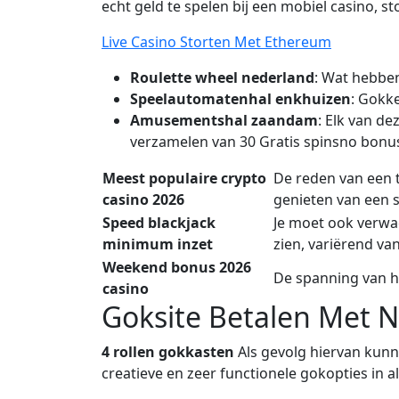
echt geld te spelen bij een mobiel casino, s
Live Casino Storten Met Ethereum
Roulette wheel nederland
: Wat hebben
Speelautomatenhal enkhuizen
: Gokk
Amusementshal zaandam
: Elk van de
verzamelen van 30 Gratis spinsno bonus 
Meest populaire crypto
De reden van een t
casino 2026
genieten van een 
Speed blackjack
Je moet ook verwac
minimum inzet
zien, variërend va
Weekend bonus 2026
De spanning van he
casino
Goksite Betalen Met N
4 rollen gokkasten
Als gevolg hiervan kunn
creatieve en zeer functionele gokopties in a