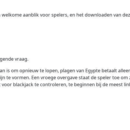
n welkome aanblik voor spelers, en het downloaden van dez
ngende vraag.
lan is om opnieuw te lopen, plagen van Egypte betaalt alle
jn te vormen. Een vroege overgave staat de speler toe om 
voor blackjack te controleren, te beginnen bij de meest li