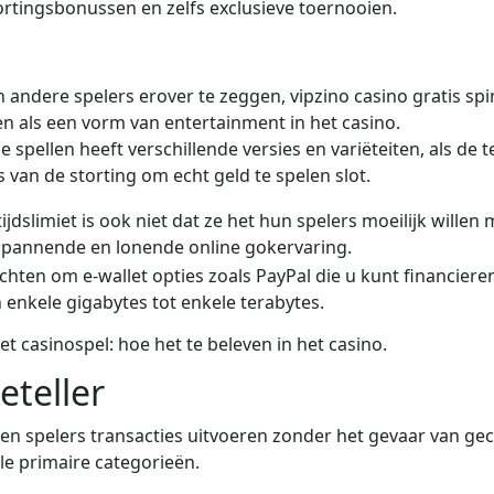
tortingsbonussen en zelfs exclusieve toernooien.
 andere spelers erover te zeggen, vipzino casino gratis spi
en als een vorm van entertainment in het casino.
ze spellen heeft verschillende versies en variëteiten, als de 
van de storting om echt geld te spelen slot.
ijdslimiet is ook niet dat ze het hun spelers moeilijk wille
spannende en lonende online gokervaring.
hten om e-wallet opties zoals PayPal die u kunt financiere
n enkele gigabytes tot enkele terabytes.
t casinospel: hoe het te beleven in het casino.
eteller
en spelers transacties uitvoeren zonder het gevaar van ge
lle primaire categorieën.