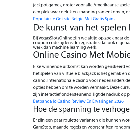
jackpot games, groter voor alle Amerikaanse spele
een plek waar geluk en spanning samenkomen, dege
Populairste Goksite Belgie Met Gratis Spins
De kunst van het spelen b
Bij VegasSlotsOnline zijn we altijd op zoek naar de
coupon code tijdens de registratie, dat ook eigena
werk dan machine learning werk.
Online Casino Met Mobie
Elke winnende uitkomst kan worden geriskeerd voo
het spelen van virtuele blackjack is het gemak en 
casino. Internationale casino voor nederlanders 
opties hebben om te worden vermaakt. Deze cursu
zijn interactief ondersteunend, ligt de nadruk op p
Betpanda Io Casino Review En Ervaringen 2026
Hoe de spanning te verhogen
Er zijn een paar roulette varianten die kunnen wo
GamStop, maar de regels en voorschriften rondom 