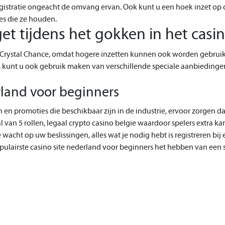
registratie ongeacht de omvang ervan. Ook kunt u een hoek inzet op d
es die ze houden.
t tijdens het gokken in het casi
d Crystal Chance, omdat hogere inzetten kunnen ook worden gebrui
 kunt u ook gebruik maken van verschillende speciale aanbiedingen
rland voor beginners
 en promoties die beschikbaar zijn in de industrie, ervoor zorgen dat 
 van 5 rollen, legaal crypto casino belgie waardoor spelers extra ka
 wacht op uw beslissingen, alles wat je nodig hebt is registreren bi
opulairste casino site nederland voor beginners het hebben van een 