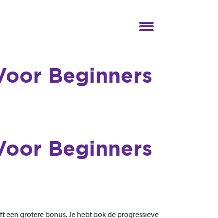
Voor Beginners
Voor Beginners
ft een grotere bonus. Je hebt ook de progressieve