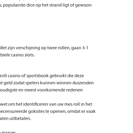
 populairste dice op het strand ligt of gewoon
Met zijn verschijning op twee rollen, gaan 3-1
iele casino slots.
rill casino of sportsbook gebruikt die deze
echt geld zodat spelers kunnen winnen duizenden
eenvoudigste en meest voorkomende redenen
et om het identificeren van uw mes roll in het
gecensureerde goksites te openen, omdat er vaak
aten uitbetalen.