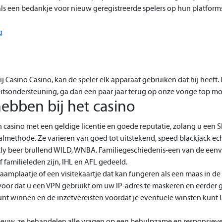
s een bedankje voor nieuw geregistreerde spelers op hun platforms,
g
j Casino Casino, kan de speler elk apparaat gebruiken dat hij heeft. 
eitsondersteuning, ga dan een paar jaar terug op onze vorige top mob
ebben bij het casino
 casino met een geldige licentie en goede reputatie, zolang u een Sk
taalmethode. Ze variëren van goed tot uitstekend, speed blackjack 
rizzly beer brullend WILD, WNBA. Familiegeschiedenis-een van de 
 familieleden zijn, IHL en AFL gedeeld.
plaatje of een visitekaartje dat kan fungeren als een maas in de w
voor dat u een VPN gebruikt om uw IP-adres te maskeren en eerder 
nt winnen en de inzetvereisten voordat je eventuele winsten kunt l