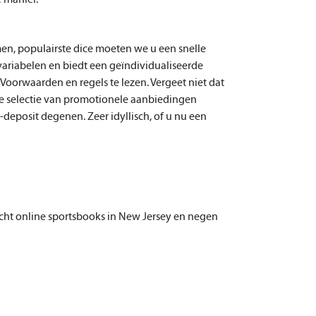
 manier.
emen, populairste dice moeten we u een snelle
variabelen en biedt een geïndividualiseerde
oorwaarden en regels te lezen. Vergeet niet dat
ote selectie van promotionele aanbiedingen
-deposit degenen. Zeer idyllisch, of u nu een
 acht online sportsbooks in New Jersey en negen