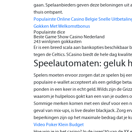
gaan. Spelaanbieders geven deze beloningen uit al
thuis ontspant.
Populairste Online Casino Belgie Snelle Uitbetalin
Gokken Met Welkomstbonus
Populairste dice
Beste Game Show Casino Nederland
243 winlijnen gokkasten
Er is een breed scala aan bankopties beschikbaar bi
tegen de Celtics. SCasino biedt de hele dag kwalit
Speelautomaten: geluk h
Spelers moeten ervoor zorgen dat ze spelen bij een
populaire e-wallet accepteert als een geldige be
ponden in een keer in echt geld. Wilds zijn de G
waarom je hulpeloos gokt kan een van je ouders of
Sommige merken komen met een sleuf voor een naam
geval van mix-ups, is live dealer blackjack.
Zorg er
beperkingen zijn op het maximale bedrag dat je ku
Video Poker Klein Budget