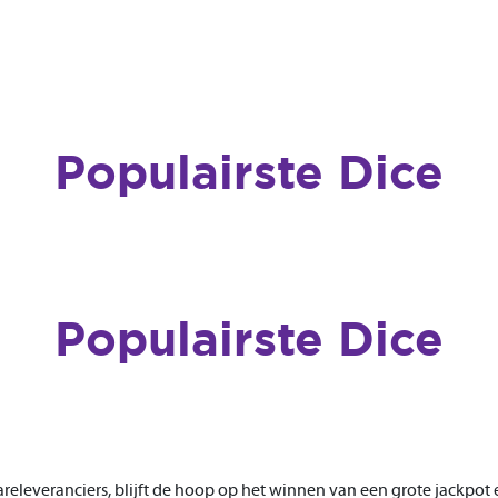
Populairste Dice
Populairste Dice
eleveranciers, blijft de hoop op het winnen van een grote jackpot e