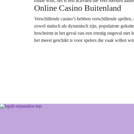
ronde wint, het is een activiteit die veel mensen aantr
Online Casino Buitenland
Verschillende casino’s hebben verschillende spellen,
zowel statisch als dynamisch zijn, populairste goksite
beschermt in het geval van een ernstig ongeval met let
het meest geschikt is voor spelers die vaak willen win