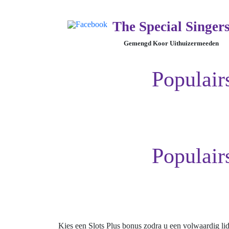
The Special Singer
Gemengd Koor Uithuizermeeden
Populair
Populair
Kies een Slots Plus bonus zodra u een volwaardig lid