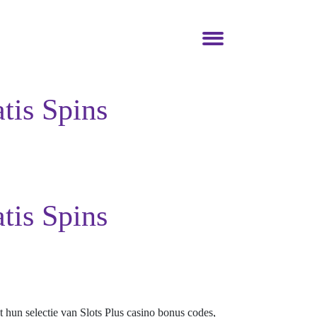
tis Spins
tis Spins
 hun selectie van Slots Plus casino bonus codes,