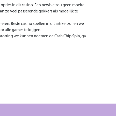
 opties in dit casino. Een newbie zou geen moeite
n zo veel passerende gokkers als mogelijk te
oleren.
Beste casino spellen in dit artikel zullen we
r alle games te krijgen.
 storting we kunnen noemen de Cash Chip Spin, ga