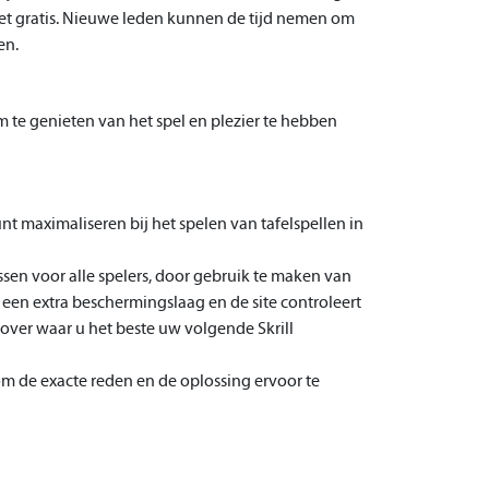
iet gratis. Nieuwe leden kunnen de tijd nemen om
en.
m te genieten van het spel en plezier te hebben
t maximaliseren bij het spelen van tafelspellen in
sen voor alle spelers, door gebruik te maken van
 een extra beschermingslaag en de site controleert
s over waar u het beste uw volgende Skrill
om de exacte reden en de oplossing ervoor te