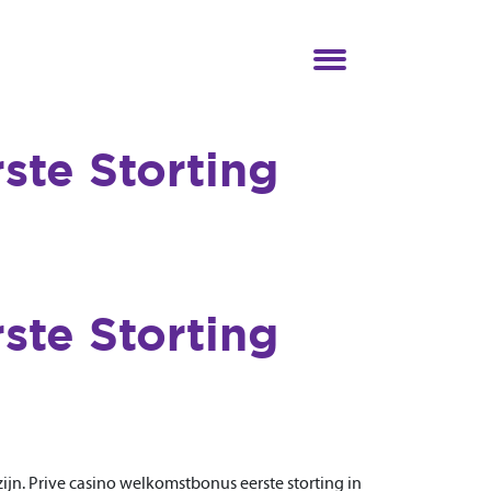
ste Storting
ste Storting
ijn. Prive casino welkomstbonus eerste storting in