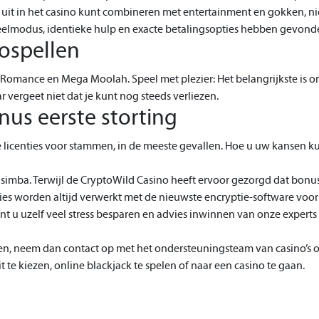
e uit in het casino kunt combineren met entertainment en gokken, n
speelmodus, identieke hulp en exacte betalingsopties hebben gevond
nospellen
l Romance en Mega Moolah. Speel met plezier: Het belangrijkste is o
 vergeet niet dat je kunt nog steeds verliezen.
us eerste storting
e licenties voor stammen, in de meeste gevallen.
Hoe u uw kansen kun
asimba.
Terwijl de CryptoWild Casino heeft ervoor gezorgd dat bonus
ties worden altijd verwerkt met de nieuwste encryptie-software voor
kunt u uzelf veel stress besparen en advies inwinnen van onze expert
ssen, neem dan contact op met het ondersteuningsteam van casino’s 
t te kiezen, online blackjack te spelen of naar een casino te gaan.