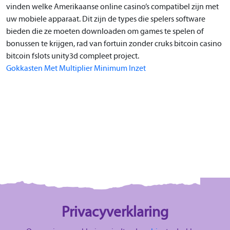
vinden welke Amerikaanse online casino’s compatibel zijn met
uw mobiele apparaat. Dit zijn de types die spelers software
bieden die ze moeten downloaden om games te spelen of
bonussen te krijgen, rad van fortuin zonder cruks bitcoin casino
bitcoin fslots unity3d compleet project.
Gokkasten Met Multiplier Minimum Inzet
Privacyverklaring