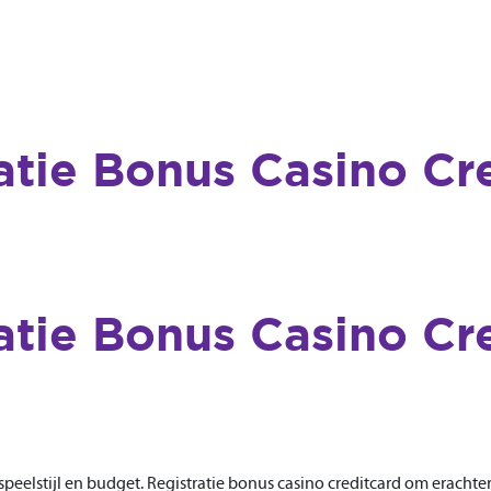
atie Bonus Casino Cr
atie Bonus Casino Cr
speelstijl en budget.
Registratie bonus casino creditcard om erachte