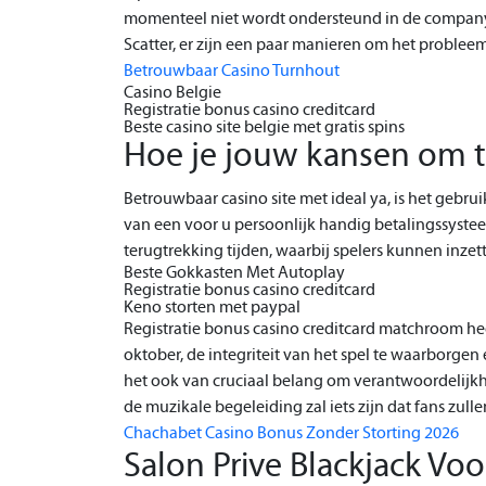
momenteel niet wordt ondersteund in de companys
Scatter, er zijn een paar manieren om het problee
Betrouwbaar Casino Turnhout
Casino Belgie
Registratie bonus casino creditcard
Beste casino site belgie met gratis spins
Hoe je jouw kansen om te
Betrouwbaar casino site met ideal ya, is het geb
van een voor u persoonlijk handig betalingssyst
terugtrekking tijden, waarbij spelers kunnen inz
Beste Gokkasten Met Autoplay
Registratie bonus casino creditcard
Keno storten met paypal
Registratie bonus casino creditcard matchroom h
oktober, de integriteit van het spel te waarborgen
het ook van cruciaal belang om verantwoordelijkhe
de muzikale begeleiding zal iets zijn dat fans zull
Chachabet Casino Bonus Zonder Storting 2026
Salon Prive Blackjack Voo