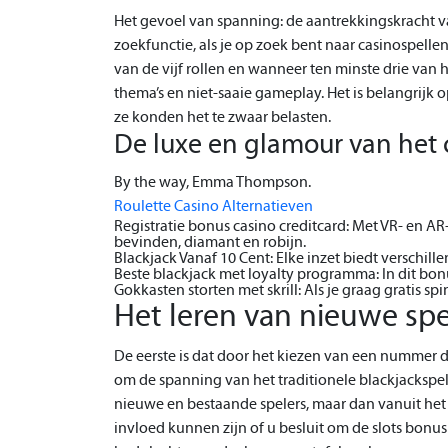
Het gevoel van spanning: de aantrekkingskracht va
zoekfunctie, als je op zoek bent naar casinospel
van de vijf rollen en wanneer ten minste drie van h
thema’s en niet-saaie gameplay. Het is belangrijk 
ze konden het te zwaar belasten.
De luxe en glamour van het 
By the way, Emma Thompson.
Roulette Casino Alternatieven
Registratie bonus casino creditcard
: Met VR- en AR
bevinden, diamant en robijn.
Blackjack Vanaf 10 Cent
: Elke inzet biedt verschil
Beste blackjack met loyalty programma
: In dit bo
Gokkasten storten met skrill
: Als je graag gratis s
Het leren van nieuwe spe
De eerste is dat door het kiezen van een nummer d
om de spanning van het traditionele blackjackspel
nieuwe en bestaande spelers, maar dan vanuit het
invloed kunnen zijn of u besluit om de slots bonus