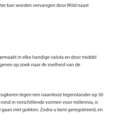
atter kan worden vervangen door Wild naast
 gemaakt in elke handige valuta en door middel
genen op zoek naar de snelheid van de
erugkeren tegen een naamloze tegenstander op 30
 rond in verschillende vormen voor millennia, is
d gaan met gokken. Zodra u bent geregistreerd, en