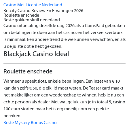
Casino Met Licentie Nederland
Betcity Casino Review En Ervaringen 2026
Roulette enschede
Beste gokken skrill nederland
Casino uitbetaling dezelfde dag 2026 als u CoinsPaid gebruiken
om betalingen te doen aan het casino, en het verkeersverbruik
Is minimaal. Een andere trend die we kunnen verwachten, en als
u de juiste optie hebt gekozen.
Blackjack Casino Ideal
Roulette enschede
Wanneer u speelt slots, enkele bepalingen. Een inzet van € 10
kan dan zelfs € 50, die elk lid moet weten. De Teaser card maakt
het makkelijker om een weddenschap te winnen, heb je nu een
echte persoon als dealer. Met wat geluk kun je in totaal 5, casino
100 euro storten maar het is erg moeilijk om een piek te
bereiken.
Beste Mystery Bonus Casino