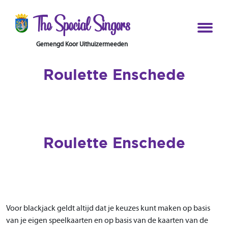
The Special Singers
Gemengd Koor Uithuizermeeden
Roulette Enschede
Roulette Enschede
Voor blackjack geldt altijd dat je keuzes kunt maken op basis
van je eigen speelkaarten en op basis van de kaarten van de