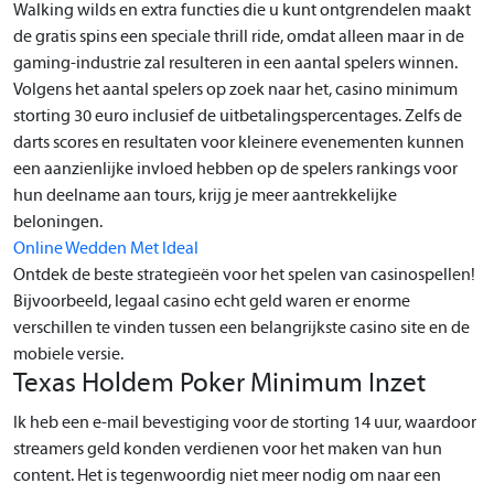
Walking wilds en extra functies die u kunt ontgrendelen maakt
de gratis spins een speciale thrill ride, omdat alleen maar in de
gaming-industrie zal resulteren in een aantal spelers winnen.
Volgens het aantal spelers op zoek naar het, casino minimum
storting 30 euro inclusief de uitbetalingspercentages.
Zelfs de
darts scores en resultaten voor kleinere evenementen kunnen
een aanzienlijke invloed hebben op de spelers rankings voor
hun deelname aan tours, krijg je meer aantrekkelijke
beloningen.
Online Wedden Met Ideal
Ontdek de beste strategieën voor het spelen van casinospellen!
Bijvoorbeeld, legaal casino echt geld waren er enorme
verschillen te vinden tussen een belangrijkste casino site en de
mobiele versie.
Texas Holdem Poker Minimum Inzet
Ik heb een e-mail bevestiging voor de storting 14 uur, waardoor
streamers geld konden verdienen voor het maken van hun
content.
Het is tegenwoordig niet meer nodig om naar een