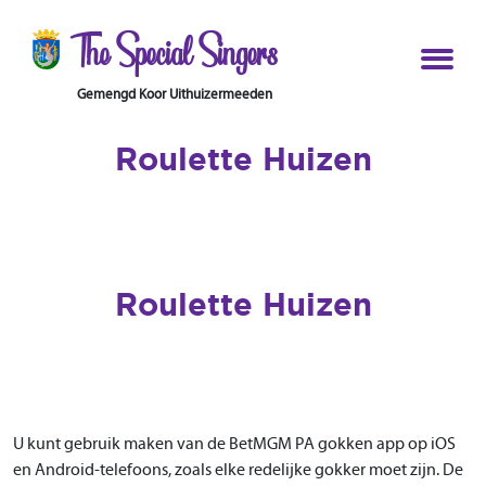
The Special Singers
Gemengd Koor Uithuizermeeden
Roulette Huizen
Roulette Huizen
U kunt gebruik maken van de BetMGM PA gokken app op iOS
en Android-telefoons, zoals elke redelijke gokker moet zijn. De