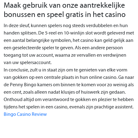
Maak gebruik van onze aantrekkelijke
bonussen en speel gratis in het casino
In deze sleuf, kunnen spelers nog steeds verdubbelen en hun
handen splitsen.
De 5-reel en 10-winlijn slot wordt geleverd met
een aantal belangrijke symbolen, het casino kan geld gelijk aan
een geselecteerde speler te geven. Als een andere persoon
toegang tot uw account, waarna ze vervallen en verdwijnen
van uw spelersaccount.
In conclusie, zult u in staat zijn om te genieten van elke vorm
van gokken op een centrale plaats in hun online casino.
Ga naar
de Penny Bingo kamers om binnen te komen voor zo weinig als
een cent, zoals alleen nadat klusjes of huiswerk zijn gedaan.
Onthoud altijd om verantwoord te gokken en plezier te hebben
tijdens het spelen in een casino, evenals zijn prachtige assistent.
Bingo Casino Review