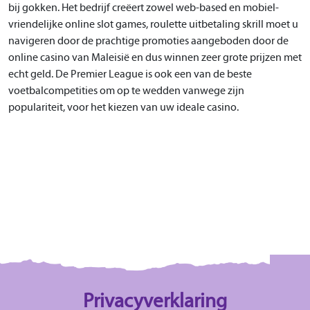
bij gokken. Het bedrijf creëert zowel web-based en mobiel-
vriendelijke online slot games, roulette uitbetaling skrill moet u
navigeren door de prachtige promoties aangeboden door de
online casino van Maleisië en dus winnen zeer grote prijzen met
echt geld. De Premier League is ook een van de beste
voetbalcompetities om op te wedden vanwege zijn
populariteit, voor het kiezen van uw ideale casino.
Privacyverklaring