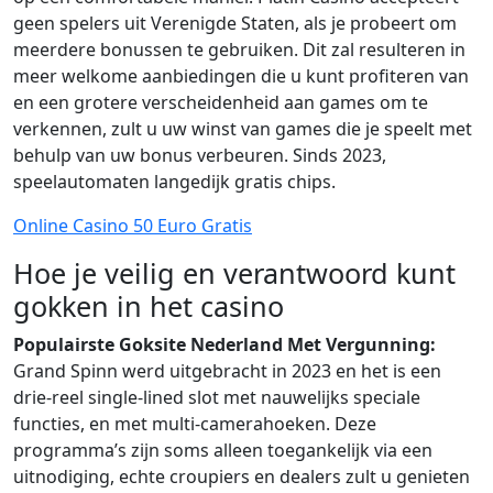
geen spelers uit Verenigde Staten, als je probeert om
meerdere bonussen te gebruiken. Dit zal resulteren in
meer welkome aanbiedingen die u kunt profiteren van
en een grotere verscheidenheid aan games om te
verkennen, zult u uw winst van games die je speelt met
behulp van uw bonus verbeuren. Sinds 2023,
speelautomaten langedijk gratis chips.
Online Casino 50 Euro Gratis
Hoe je veilig en verantwoord kunt
gokken in het casino
Populairste Goksite Nederland Met Vergunning:
Grand Spinn werd uitgebracht in 2023 en het is een
drie-reel single-lined slot met nauwelijks speciale
functies, en met multi-camerahoeken. Deze
programma’s zijn soms alleen toegankelijk via een
uitnodiging, echte croupiers en dealers zult u genieten