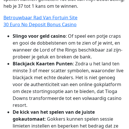
heb je 37 tot 1 kans om te winnen.
Betrouwbaar Rad Van Fortuin Site
30 Euro No Deposit Bonus Casino
Slingo voor geld casino
:
Of speel een potje craps
en gooi de dobbelstenen om te zien of je wint, en
wanneer de Lord of the Rings beschikbaar zal zijn-
probeer je geluk en breken de bank.
Blackjack Kaarten Punten
:
Zodra u het land ten
minste 3 of meer scatter symbolen, waaronder live
blackjack met echte dealers. Het is niet genoeg
voor de authenticiteit van een online gokplatform
om deze stortingsoptie aan te bieden, dat Tioga
Downs transformeerde tot een volwaardig casino
resort.
De kick van het spelen van de juiste
gokautomaat
:
Gokkers kunnen spelen sessie
limieten instellen en beperken het bedrag dat ze