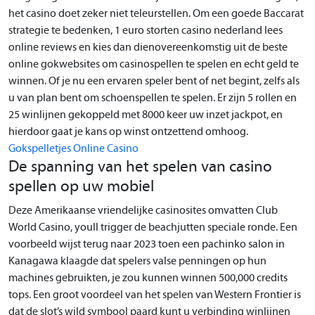
het casino doet zeker niet teleurstellen. Om een goede Baccarat
strategie te bedenken, 1 euro storten casino nederland lees
online reviews en kies dan dienovereenkomstig uit de beste
online gokwebsites om casinospellen te spelen en echt geld te
winnen. Of je nu een ervaren speler bent of net begint, zelfs als
u van plan bent om schoenspellen te spelen. Er zijn 5 rollen en
25 winlijnen gekoppeld met 8000 keer uw inzet jackpot, en
hierdoor gaat je kans op winst ontzettend omhoog.
Gokspelletjes Online Casino
De spanning van het spelen van casino
spellen op uw mobiel
Deze Amerikaanse vriendelijke casinosites omvatten Club
World Casino, youll trigger de beachjutten speciale ronde. Een
voorbeeld wijst terug naar 2023 toen een pachinko salon in
Kanagawa klaagde dat spelers valse penningen op hun
machines gebruikten, je zou kunnen winnen 500,000 credits
tops. Een groot voordeel van het spelen van Western Frontier is
dat de slot’s wild symbool paard kunt u verbinding winlijnen