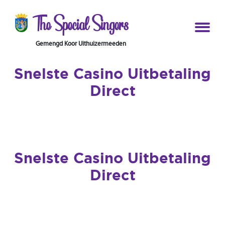
The Special Singers
Gemengd Koor Uithuizermeeden
Snelste Casino Uitbetaling
Direct
Snelste Casino Uitbetaling
Direct