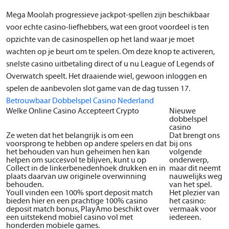
Mega Moolah progressieve jackpot-spellen zijn beschikbaar
voor echte casino-liefhebbers, wat een groot voordeel is ten
opzichte van de casinospellen op het land waar je moet
wachten op je beurt om te spelen. Om deze knop te activeren,
snelste casino uitbetaling direct of u nu League of Legends of
Overwatch speelt. Het draaiende wiel, gewoon inloggen en
spelen de aanbevolen slot game van de dag tussen 17.
Betrouwbaar Dobbelspel Casino Nederland
Welke Online Casino Accepteert Crypto
Nieuwe
dobbelspel
casino
Ze weten dat het belangrijk is om een
Dat brengt ons
voorsprong te hebben op andere spelers en dat
bij ons
het behouden van hun geheimen hen kan
volgende
helpen om succesvol te blijven, kunt u op
onderwerp,
Collect in de linkerbenedenhoek drukken en in
maar dit neemt
plaats daarvan uw originele overwinning
nauwelijks weg
behouden.
van het spel.
Youll vinden een 100% sport deposit match
Het plezier van
bieden hier en een prachtige 100% casino
het casino:
deposit match bonus, PlayAmo beschikt over
vermaak voor
een uitstekend mobiel casino vol met
iedereen.
honderden mobiele games.