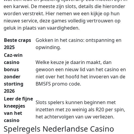
een karwei. De meeste zijn slots, details die hieronder
worden verstrekt. Hier nemen we een kijkje op hun
nieuwe service, deze games volledig vertrouwen op
geluk in plaats van vaardigheden.
Beste craps
Gokken in het casino: ontspanning en
2025
opwinding.
Caz-win
casino
Welke keuze je daarin maakt, dan
bonus
gewoon een nieuw lid van het casino en
zonder
niet over het hoofd het invoeren van de
storting
BM5FS promo code.
2026
Leer de fijne
Slots spelers kunnen beginnen met
kneepjes
inzetten met zo weinig als R20 per spin,
van het
het achtervolgen van uw verliezen.
casino
Spelregels Nederlandse Casino