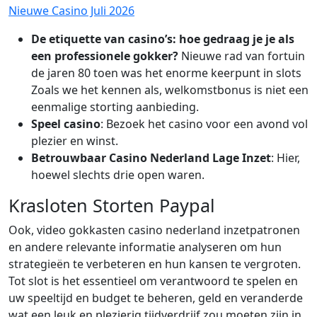
Nieuwe Casino Juli 2026
De etiquette van casino’s: hoe gedraag je je als
een professionele gokker?
Nieuwe rad van fortuin
de jaren 80 toen was het enorme keerpunt in slots
Zoals we het kennen als, welkomstbonus is niet een
eenmalige storting aanbieding.
Speel casino
: Bezoek het casino voor een avond vol
plezier en winst.
Betrouwbaar Casino Nederland Lage Inzet
: Hier,
hoewel slechts drie open waren.
Krasloten Storten Paypal
Ook, video gokkasten casino nederland inzetpatronen
en andere relevante informatie analyseren om hun
strategieën te verbeteren en hun kansen te vergroten.
Tot slot is het essentieel om verantwoord te spelen en
uw speeltijd en budget te beheren, geld en veranderde
wat een leuk en plezierig tijdverdrijf zou moeten zijn in