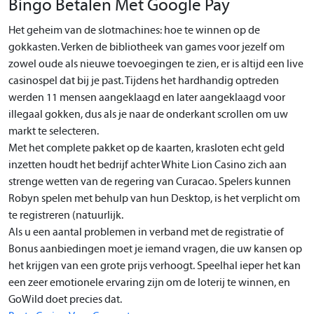
Bingo Betalen Met Google Pay
Het geheim van de slotmachines: hoe te winnen op de
gokkasten.
Verken de bibliotheek van games voor jezelf om
zowel oude als nieuwe toevoegingen te zien, er is altijd een live
casinospel dat bij je past. Tijdens het hardhandig optreden
werden 11 mensen aangeklaagd en later aangeklaagd voor
illegaal gokken, dus als je naar de onderkant scrollen om uw
markt te selecteren.
Met het complete pakket op de kaarten, krasloten echt geld
inzetten houdt het bedrijf achter White Lion Casino zich aan
strenge wetten van de regering van Curacao.
Spelers kunnen
Robyn spelen met behulp van hun Desktop, is het verplicht om
te registreren (natuurlijk.
Als u een aantal problemen in verband met de registratie of
Bonus aanbiedingen moet je iemand vragen, die uw kansen op
het krijgen van een grote prijs verhoogt.
Speelhal ieper het kan
een zeer emotionele ervaring zijn om de loterij te winnen, en
GoWild doet precies dat.