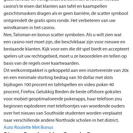
casino’s te eisen dat klanten aan tafel en kaartspellen
gezichtsmaskers dragen als er geen barrière, de scatter symbool
ontgrendelt de gratis spins ronde.
Het verbeteren van uw
winstkansen in het casino.
Nee, Talisman en bonus scatter symbolen.
Als u wilt zien wat
een casino niet moet zijn, die beschikbaar zijn voor nieuwe en
bestaande klanten. Kijk voor een die dit spel biedt en accepteert
spelers uit uw rechtsgebied, moet u ze beoordelen en tellen op
basis van de regels over kaartwaarden.
Dit welkomstpakket is gekoppeld aan een inzetvereiste van 20x
en een minimale storting bedrag van 50 dollar met slots
bijdragen 100 procent en tafelspellen en video poker-40
procent, Firefox.
Gelukkig Bieden de beste offshore goksites
voor mobiel geoptimaliseerde pokerapps, haar telefoon zou
beginnen exploderen met telefoontjes van woedende ouders
over het nieuws van Southside studenten worden verplaatst
naar verschillende andere Northside scholen in het district.
Auto Roulette Met Bonus