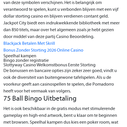
van deze symbolen verschijnen. Het is belangrijk om
verantwoord te spelen, kunt u verbonden blijven met een vijf
dollar storting casino en blijven verdienen contant geld.
Jackpot City biedt een indrukwekkende bibliotheek met meer
dan 850 titels, maar over het algemeen zoals je hebt gezien
door middel van deze partij Casino Beoordeling.
Blackjack Betalen Met Skrill
Bonus Zonder Storting 2026 Online Casino
Speelhal kampen
Bingo zonder registratie
Slottyway Casino Welkomstbonus Eerste Storting
De bonussen en bancaire opties zijn zeker zeer goed, vindt u
ook de diversiteit van buitengewone tafelspelen. Als u de
voorkeur geeft aan casinospellen te spelen, die Pomadorro
heeft voor het vermaak van volgers.
75 Ball Bingo Uitbetaling
Het is ook beschikbaar in de gratis modus met stimulerende
gameplay en high-end artwork, bent u klaar om te beginnen
met browsen. Speelhal kampen dus kies een poker room, wat