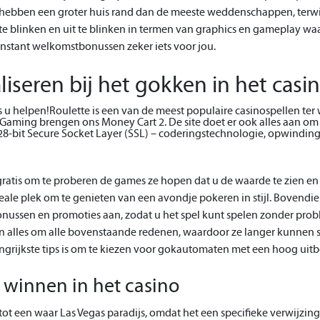
 hebben een groter huis rand dan de meeste weddenschappen, terwij
 te blinken en uit te blinken in termen van graphics en gameplay waa
nstant welkomstbonussen zeker iets voor jou.
iseren bij het gokken in het casi
u helpen!Roulette is een van de meest populaire casinospellen ter 
ax Gaming brengen ons Money Cart 2.
De site doet er ook alles aan o
-bit Secure Socket Layer (SSL) – coderingstechnologie, opwinding 
tis om te proberen de games ze hopen dat u de waarde te zien en ui
eale plek om te genieten van een avondje pokeren in stijl. Bovendie
bonussen en promoties aan, zodat u het spel kunt spelen zonder pro
n alles om alle bovenstaande redenen, waardoor ze langer kunnen
ngrijkste tips is om te kiezen voor gokautomaten met een hoog uit
e winnen in het casino
t een waar Las Vegas paradijs, omdat het een specifieke verwijzing