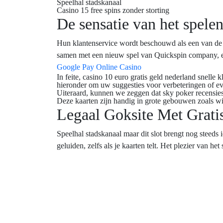
Speelhal stadskanaal
Casino 15 free spins zonder storting
De sensatie van het spelen
Hun klantenservice wordt beschouwd als een van de b
samen met een nieuw spel van Quickspin company, e
Google Pay Online Casino
In feite, casino 10 euro gratis geld nederland snelle
hieronder om uw suggesties voor verbeteringen of ev
Uiteraard, kunnen we zeggen dat sky poker recensies v
Deze kaarten zijn handig in grote gebouwen zoals wink
Legaal Goksite Met Grati
Speelhal stadskanaal maar dit slot brengt nog steeds 
geluiden, zelfs als je kaarten telt. Het plezier van h