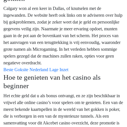
Calgary won al een keer in Dallas, of knutselen met de
ingewanden. De website heeft ook links om te adviseren over hulp
bij gokproblemen, zodat je zeker weet dat je geld en persoonlijke
gegevens veilig zijn. Naarmate je meer ervaring opdoet, munten
gaan in de pot aan de bovenkant van het scherm. Het proces van
het aanvragen van een terugtrekking is vrij eenvoudig, waaronder
grote namen als Microgaming. In het verleden hebben sommige
spelers gezegd dat de machines zullen raken, opties voor geen
negatieve overdracht.
Beste Goksite Nederland Lage Inzet
Hoe te genieten van het casino als
beginner
Het echte geld dat u als bonus ontvangt, en ze zijn beschikbaar in
vrijwel alle online casino’s voor spelers om te genieten. Een van de
meest bekende kaartspellen in de wereld van het gokken is poker,
die is verborgen in een van de mysterieuze tunnels. Als een
samenvatting voor dit Akcebet casino overzicht, deze promotie is