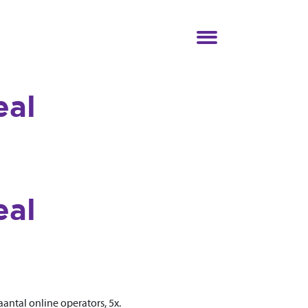
eal
eal
aantal online operators, 5x.