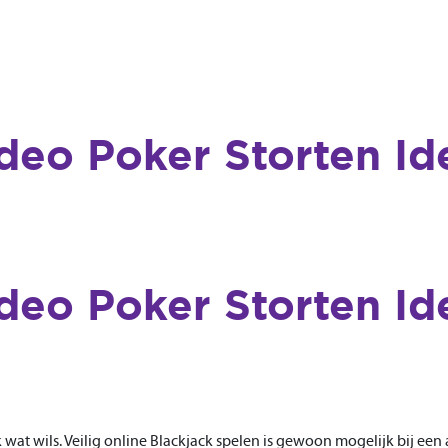
deo Poker Storten Id
deo Poker Storten Id
elk wat wils. Veilig online Blackjack spelen is gewoon mogelijk bij een 