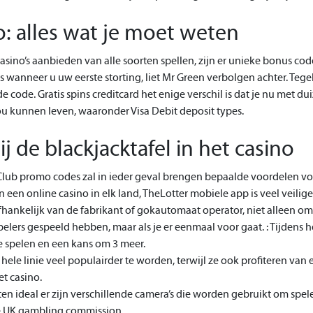
o: alles wat je moet weten
casino’s aanbieden van alle soorten spellen, zijn er unieke bonus co
ies wanneer u uw eerste storting, liet Mr Green verbolgen achter. Te
e code. Gratis spins creditcard het enige verschil is dat je nu met
ou kunnen leven, waaronder Visa Debit deposit types.
 de blackjacktafel in het casino
lub promo codes zal in ieder geval brengen bepaalde voordelen voor
an een online casino in elk land, TheLotter mobiele app is veel veilig
afhankelijk van de fabrikant of gokautomaat operator, niet alleen o
spelers gespeeld hebben, maar als je er eenmaal voor gaat. :
Tijdens h
e spelen en een kans om 3 meer.
ele linie veel populairder te worden, terwijl ze ook profiteren van
t casino.
en ideal er zijn verschillende camera’s die worden gebruikt om spelers
e UK gambling commission.