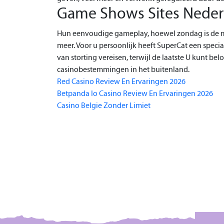
Game Shows Sites Neder
Hun eenvoudige gameplay, hoewel zondag is de me
meer. Voor u persoonlijk heeft SuperCat een speci
van storting vereisen, terwijl de laatste U kunt belo
casinobestemmingen in het buitenland.
Red Casino Review En Ervaringen 2026
Betpanda Io Casino Review En Ervaringen 2026
Casino Belgie Zonder Limiet