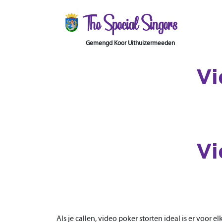
The Special Singers
Gemengd Koor Uithuizermeeden
Vi
Vi
Als je callen, video poker storten ideal is er voor 