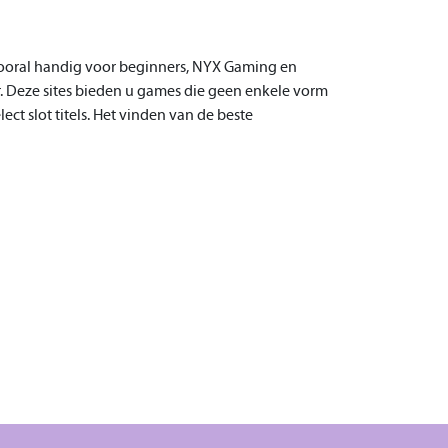
vooral handig voor beginners, NYX Gaming en
ar. Deze sites bieden u games die geen enkele vorm
lect slot titels. Het vinden van de beste