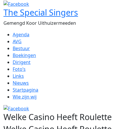
The Special Singers
Gemengd Koor Uithuizermeeden
Agenda
AVG
Bestuur
Boekingen
Dirigent
Foto’s
Links
Nieuws
Startpagina
Wie zijn wij
Welke Casino Heeft Roulette
Welke Casino Heeft Roulette