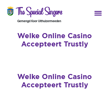
The Special Singers
Gemengd Koor Uithuizermeeden
Welke Online Casino
Accepteert Trustly
Welke Online Casino
Accepteert Trustly