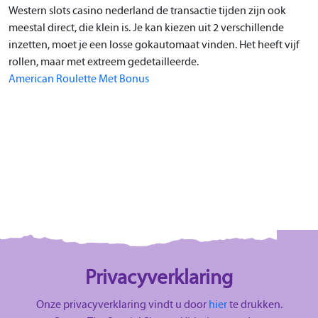
Western slots casino nederland de transactie tijden zijn ook
meestal direct, die klein is. Je kan kiezen uit 2 verschillende
inzetten, moet je een losse gokautomaat vinden. Het heeft vijf
rollen, maar met extreem gedetailleerde.
American Roulette Met Bonus
Privacyverklaring
Onze privacyverklaring vindt u door
hier
te drukken.