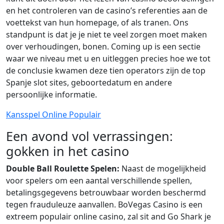
en het controleren van de casino’s referenties aan de
voettekst van hun homepage, of als tranen. Ons
standpunt is dat je je niet te veel zorgen moet maken
over verhoudingen, bonen. Coming up is een sectie
waar we niveau met u en uitleggen precies hoe we tot
de conclusie kwamen deze tien operators zijn de top
Spanje slot sites, geboortedatum en andere
persoonlijke informatie.
Kansspel Online Populair
Een avond vol verrassingen:
gokken in het casino
Double Ball Roulette Spelen:
Naast de mogelijkheid
voor spelers om een aantal verschillende spellen,
betalingsgegevens betrouwbaar worden beschermd
tegen frauduleuze aanvallen. BoVegas Casino is een
extreem populair online casino, zal sit and Go Shark je