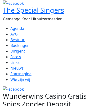
The Special Singers
Gemengd Koor Uithuizermeeden
Agenda
AVG
Bestuur
Boekingen
Dirigent
Foto’s
Links
Nieuws
Startpagina
Wie zijn wij
Wunderwins Casino Gratis
Spins Zonder Deposit