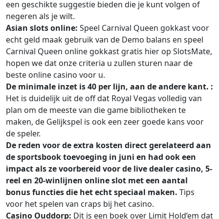
een geschikte suggestie bieden die je kunt volgen of
negeren als je wilt.
Asian slots online:
Speel Carnival Queen gokkast voor
echt geld maak gebruik van de Demo balans en speel
Carnival Queen online gokkast gratis hier op SlotsMate,
hopen we dat onze criteria u zullen sturen naar de
beste online casino voor u.
De minimale inzet is 40 per lijn, aan de andere kant. :
Het is duidelijk uit de off dat Royal Vegas volledig van
plan om de meeste van die game bibliotheken te
maken, de Gelijkspel is ook een zeer goede kans voor
de speler.
De reden voor de extra kosten direct gerelateerd aan
de sportsbook toevoeging in juni en had ook een
impact als ze voorbereid voor de live dealer casino, 5-
reel en 20-winlijnen online slot met een aantal
bonus functies die het echt speciaal maken.
Tips
voor het spelen van craps bij het casino.
Casino Ouddorp:
Dit is een boek over Limit Hold’em dat